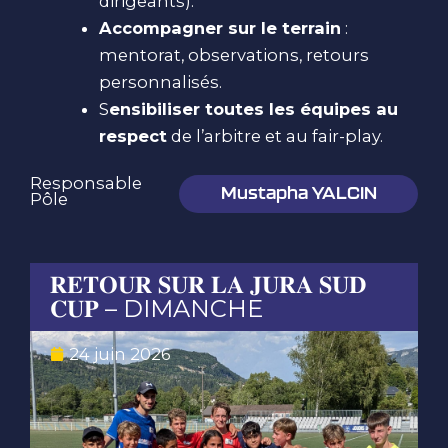
dirigeants).
Accompagner sur le terrain
:
mentorat, observations, retours
personnalisés.
S
ensibiliser toutes les équipes au
respect
de l’arbitre et au fair-play.
Responsable
Mustapha YALCIN
Pôle
𝐑𝐄𝐓𝐎𝐔𝐑 𝐒𝐔𝐑 𝐋𝐀 𝐉𝐔𝐑𝐀 𝐒𝐔𝐃

𝐂𝐔𝐏 – DIMANCHE

24 juin 2026