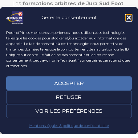
Les
formations arbitres de Jura Sud Foot
se déroulent au
stade de Chassal-
Gérer le consentement
Molinges
tout au long de la saison.
Pour offrir les meilleures expériences, nous utilisons des technologies
telles que les cookies pour stocker et/ou accéder aux informations des
Tu souhaites découvrir, te former
appareils. Le fait de consentir à ces technologies nous permettra de
ou progresser en arbitrage ?
traiter des données telles que le comportement de navigation ou les ID
uniques sur ce site. Le fait de ne pas consentir ou de retirer son
Rejoins le Pôle Arbitrage de Jura
consentement peut avoir un effet négatif sur certaines caractéristiques
Sud Foot : tu développeras
et fonctions.
leadership, prise de décision, sang-
froid et communication… tout en
faisant grandir le football de notre
ACCEPTER
territoire
REFUSER
NOUS
CONTACTER
VOIR LES PRÉFÉRENCES
Mentions légales & politique de confidentialité