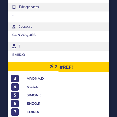
Dirigeants
-
Joueurs
CONVOQUÉS
1
EMIR.O
2
#REF!
3
ARONA.D
4
NOA.N
5
SIMON.J
6
ENZO.R
7
EDIN.A