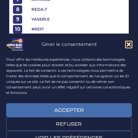
8
REDA.T
9
YASSIR.E
10
#REF!
11
UMEYR.E
Gérer le consentement
12
RAYAN.E
13
#REF!
Pour offrir les meilleures expériences, nous utilisons des technologies
telles que les cookies pour stocker et/ou accéder aux informations des
15
MATHYS.S
appareils. Le fait de consentir à ces technologies nous permettra de
traiter des données telles que le comportement de navigation ou les ID
Ne pas oublier de prendre ses
uniques sur ce site. Le fait de ne pas consentir ou de retirer son
équipements de match (gourdes, protège
consentement peut avoir un effet négatif sur certaines caractéristiques
tibias, crampons adaptés à la surface,
et fonctions.
survêtements, cuissards, sous maillots)
ACCEPTER
REFUSER
VOIR LES PRÉFÉRENCES