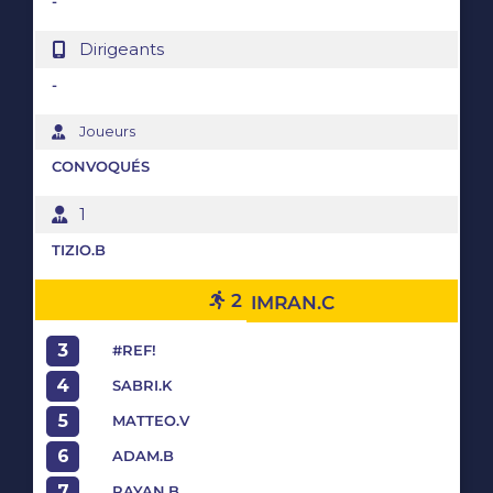
-
Dirigeants
-
Joueurs
CONVOQUÉS
1
TIZIO.B
2
IMRAN.C
3
#REF!
4
SABRI.K
5
MATTEO.V
6
ADAM.B
7
RAYAN.B