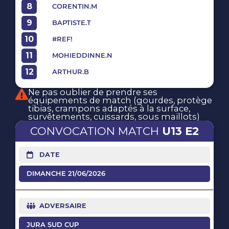
8
CORENTIN.M
9
BAPTISTE.T
10
#REF!
11
MOHIEDDINNE.N
12
ARTHUR.B
Ne pas oublier de prendre ses
équipements de match (gourdes, protège
tibias, crampons adaptés à la surface,
survêtements, cuissards, sous maillots)
U13 E2
DATE
DIMANCHE 21/06/2026
ADVERSAIRE
JURA SUD CUP