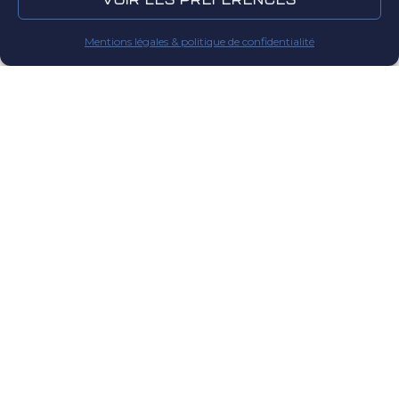
Classement
Mentions légales & politique de confidentialité
U12-U13 D1
Cl.
Équipe
Pts
J
Source : Fédération Française de Football (FFF). Respectez leurs
CGU pour toute réutilisation publique.