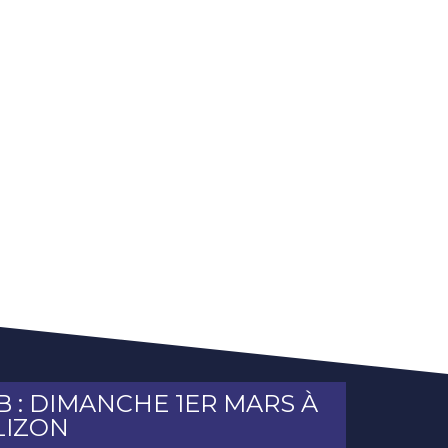
 : DIMANCHE 1ER MARS À
« LE CLU
LIZON