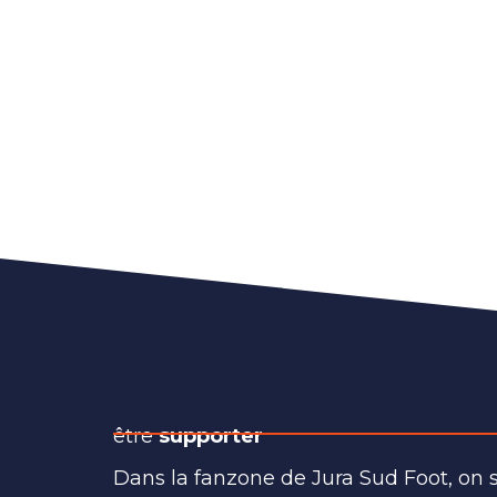
être
supporter
Dans la fanzone de Jura Sud Foot, on 