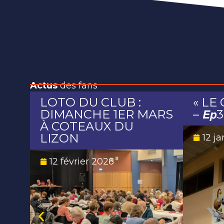
Actus
des fans
LOTO DU CLUB :
« LE 
DIMANCHE 1ER MARS
– 𝙀𝙥3
À COTEAUX DU
LIZON
12 j
12 février 2026