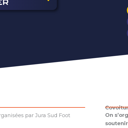
ER
Covoitu
On s’org
organisées par Jura Sud Foot
soutenir