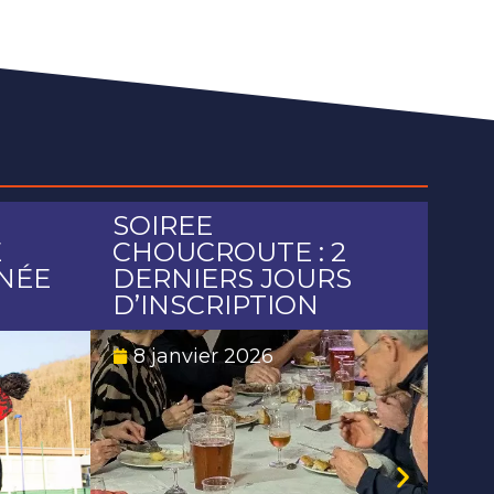
SOIREE
LO
E
CHOUCROUTE : 2
PR
NÉE
DERNIERS JOURS
DI
D’INSCRIPTION
2
8 janvier 2026