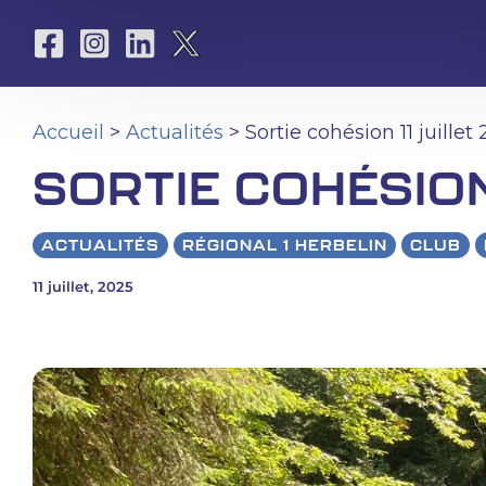
Aller
au
contenu
Accueil
>
Actualités
> Sortie cohésion 11 juillet
SORTIE COHÉSION
ACTUALITÉS
RÉGIONAL 1 HERBELIN
CLUB
11 juillet, 2025