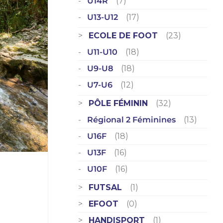
U14R
(7)
U13-U12
(17)
ECOLE DE FOOT
(23)
U11-U10
(18)
U9-U8
(18)
U7-U6
(12)
PÔLE FÉMININ
(32)
Régional 2 Féminines
(13)
U16F
(18)
U13F
(16)
U10F
(16)
FUTSAL
(1)
EFOOT
(0)
HANDISPORT
(1)