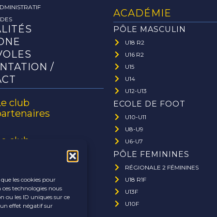
DMINISTRATIF
ACADÉMIE
ADES
LITÉS
PÔLE MASCULIN
ONE
U18 R2
VOLES
U16 R2
NTATION /
U15
ACT
U14
U12-U13
Le club
ECOLE DE FOOT
partenaires
U10-U11
U8-U9
Le club
U6-U7
ffaires
PÔLE FEMININES
RÉGIONALE 2 FÉMININES
U18 R1F
s que les cookies pour
à ces technologies nous
U13F
n ou les ID uniques sur ce
U10F
un effet négatif sur