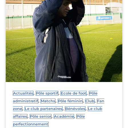
,
,
,
Actualités
Pôle sportif
Ecole de foot
Pôle
,
,
,
,
administratif
Matchs
Pôle féminin
Club
Fan
,
,
,
zone
Le club partenaires
Bénévoles
Le club
,
,
,
affaires
Pôle senior
Académie
Pôle
perfectionnement