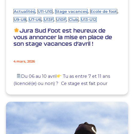
,
,
,
,
Actualités
U11-U10
Stage vacances
Ecole de foot
,
,
,
,
,
U9-U8
U7-U6
U13F
U10F
Club
U13-U12
Jura Sud Foot est heureux de
vous annoncer la mise en place de
son stage vacances d’avril !
4 mars, 2026
Du 06 au 10 avril
Tu as entre 7 et 11 ans
(licencié(e) ou non) ? Ce stage est fait pour