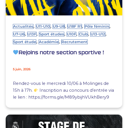
,
,
,
,
,
Actualités
U11-U10
U9-U8
U18F R1
Pôle féminin
,
,
,
,
,
,
U7-U6
U13F
Sport études
U10F
Club
U13-U12
,
,
Sport étude
Académie
Recrutement
Rejoins notre section sportive !
5 juin, 2026
Rendez-vous le mercredi 10/06 à Molinges de
15h à 17h.
Inscription au concours d’entrée via
le lien : https://forms.gle/M89ybijhVUkhBery9