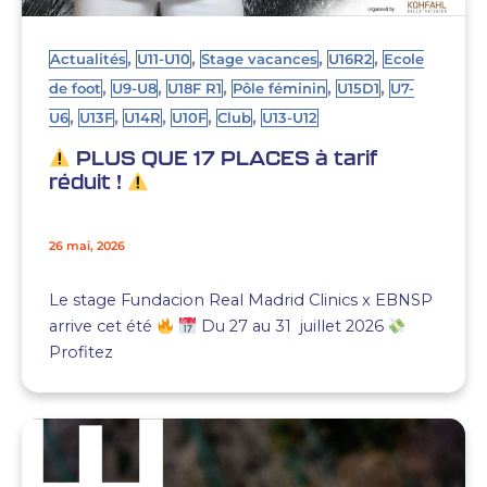
,
,
,
,
Actualités
U11-U10
Stage vacances
U16R2
Ecole
,
,
,
,
,
de foot
U9-U8
U18F R1
Pôle féminin
U15D1
U7-
,
,
,
,
,
U6
U13F
U14R
U10F
Club
U13-U12
PLUS QUE 17 PLACES à tarif
réduit !
26 mai, 2026
Le stage Fundacion Real Madrid Clinics x EBNSP
arrive cet été
Du 27 au 31 juillet 2026
Profitez