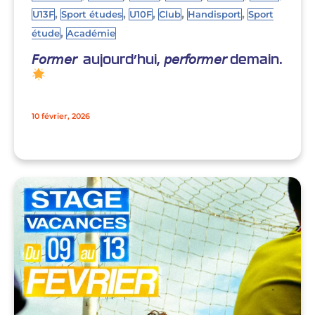
,
,
,
,
,
U13F
Sport études
U10F
Club
Handisport
Sport
,
étude
Académie
𝘍𝘰𝘳𝘮𝘦𝘳 aujourd’hui, 𝘱𝘦𝘳𝘧𝘰𝘳𝘮𝘦𝘳 demain.
10 février, 2026