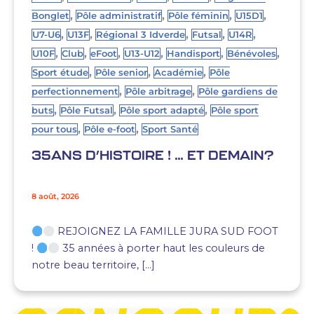
,
,
,
,
Bonglet
Pôle administratif
Pôle féminin
U15D1
,
,
,
,
,
U7-U6
U13F
Régional 3 Idverde
Futsal
U14R
,
,
,
,
,
,
U10F
Club
eFoot
U13-U12
Handisport
Bénévoles
,
,
,
Sport étude
Pôle senior
Académie
Pôle
,
,
perfectionnement
Pôle arbitrage
Pôle gardiens de
,
,
,
buts
Pôle Futsal
Pôle sport adapté
Pôle sport
,
,
pour tous
Pôle e-foot
Sport Santé
35ANS D’HISTOIRE ! … ET DEMAIN?
8 août, 2026
REJOIGNEZ LA FAMILLE JURA SUD FOOT
!
35 années à porter haut les couleurs de
notre beau territoire, […]