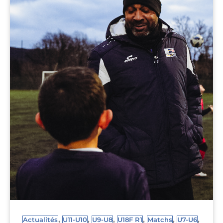
,
,
,
,
,
,
Actualités
U11-U10
U9-U8
U18F R1
Matchs
U7-U6