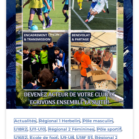
,
,
,
Actualités
Régional 1 Herbelin
Pôle masculin
,
,
,
,
U18R2
U11-U10
Régional 2 Féminines
Pôle sportif
,
,
,
,
U16R2
Ecole de foot
U9-U8
U18F R1
Régional 2