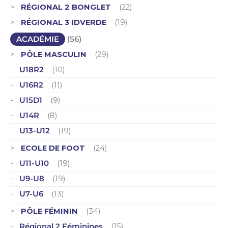
RÉGIONAL 2 BONGLET
(22)
RÉGIONAL 3 IDVERDE
(19)
ACADÉMIE
(56)
PÔLE MASCULIN
(29)
U18R2
(10)
U16R2
(11)
U15D1
(9)
U14R
(8)
U13-U12
(19)
ECOLE DE FOOT
(24)
U11-U10
(19)
U9-U8
(19)
U7-U6
(13)
PÔLE FÉMININ
(34)
Régional 2 Féminines
(15)