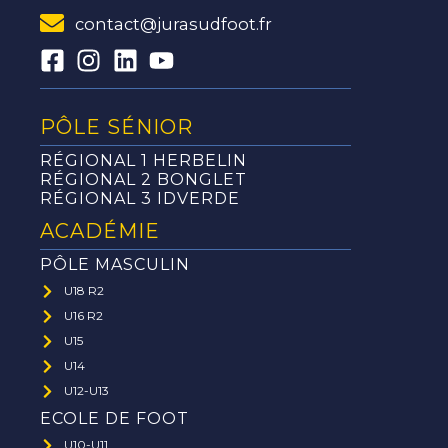
contact@jurasudfoot.fr
PÔLE SÉNIOR
RÉGIONAL 1 HERBELIN
RÉGIONAL 2 BONGLET
RÉGIONAL 3 IDVERDE
ACADÉMIE
PÔLE MASCULIN
U18 R2
U16 R2
U15
U14
U12-U13
ECOLE DE FOOT
U10-U11