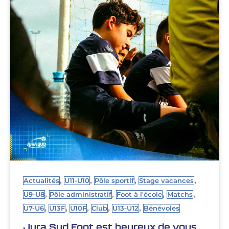
,
,
,
,
Actualités
U11-U10
Pôle sportif
Stage vacances
,
,
,
,
U9-U8
Pôle administratif
Foot à l'école
Matchs
,
,
,
,
,
U7-U6
U13F
U10F
Club
U13-U12
Bénévoles
Jura Sud Foot est heureux de vous