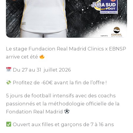
Le stage Fundacion Real Madrid Clinics x EBNSP
arrive cet été
Du 27 au 31 juillet 2026
Profitez de -60€ avant la fin de l’offre !
5 jours de football intensifs avec des coachs
passionnés et la méthodologie officielle de la
Fondation Real Madrid
Ouvert aux filles et garçons de 7 à 16 ans