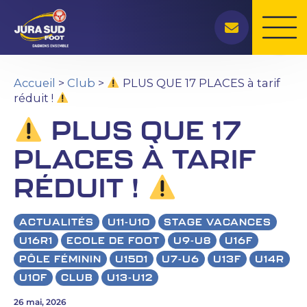
Rechercher
Aller
au
contenu
Accueil
>
Club
>
PLUS QUE 17 PLACES à tarif
réduit !
PLUS QUE 17
PLACES À TARIF
RÉDUIT !
ACTUALITÉS
U11-U10
STAGE VACANCES
U16R1
ECOLE DE FOOT
U9-U8
U16F
PÔLE FÉMININ
U15D1
U7-U6
U13F
U14R
U10F
CLUB
U13-U12
26 mai, 2026