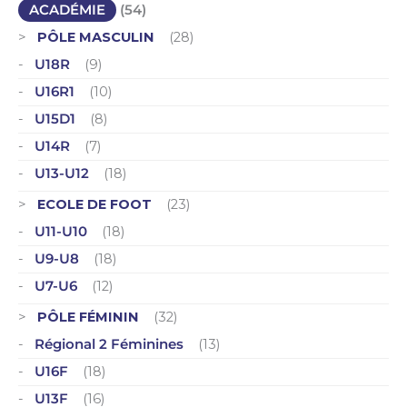
ACADÉMIE
(54)
PÔLE MASCULIN
(28)
U18R
(9)
U16R1
(10)
U15D1
(8)
U14R
(7)
U13-U12
(18)
ECOLE DE FOOT
(23)
U11-U10
(18)
U9-U8
(18)
U7-U6
(12)
PÔLE FÉMININ
(32)
Régional 2 Féminines
(13)
U16F
(18)
U13F
(16)