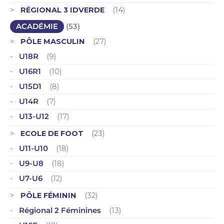
RÉGIONAL 3 IDVERDE
(14)
ACADÉMIE
(53)
PÔLE MASCULIN
(27)
U18R
(9)
U16R1
(10)
U15D1
(8)
U14R
(7)
U13-U12
(17)
ECOLE DE FOOT
(23)
U11-U10
(18)
U9-U8
(18)
U7-U6
(12)
PÔLE FÉMININ
(32)
Régional 2 Féminines
(13)