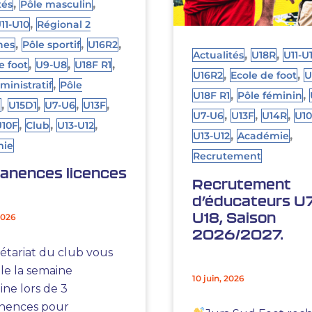
,
,
tés
Pôle masculin
,
11-U10
Régional 2
,
,
,
nes
Pôle sportif
U16R2
,
,
Actualités
U18R
U11-U
,
,
,
e foot
U9-U8
U18F R1
,
,
U16R2
Ecole de foot
U
,
ministratif
Pôle
,
,
U18F R1
Pôle féminin
,
,
,
,
n
U15D1
U7-U6
U13F
,
,
,
U7-U6
U13F
U14R
U1
,
,
,
U10F
Club
U13-U12
,
,
U13-U12
Académie
mie
Recrutement
anences licences
Recrutement
d’éducateurs U
U18, Saison
 2026
2026/2027.
rétariat du club vous
le la semaine
10 juin, 2026
ine lors de 3
nences pour