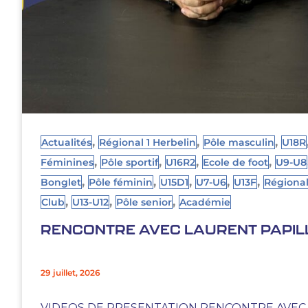
,
,
,
Actualités
Régional 1 Herbelin
Pôle masculin
U18R
,
,
,
,
Féminines
Pôle sportif
U16R2
Ecole de foot
U9-U8
,
,
,
,
,
Bonglet
Pôle féminin
U15D1
U7-U6
U13F
Régional
,
,
,
Club
U13-U12
Pôle senior
Académie
RENCONTRE AVEC LAURENT PAPIL
29 juillet, 2026
VIDEOS DE PRESENTATION RENCONTRE AVEC