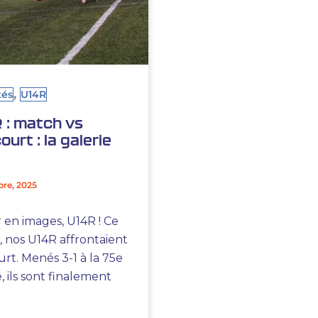
,
tés
U14R
 : match vs
ourt : la galerie
re, 2025
 en images, U14R ! Ce
, nos U14R affrontaient
rt. Menés 3-1 à la 75e
 ils sont finalement