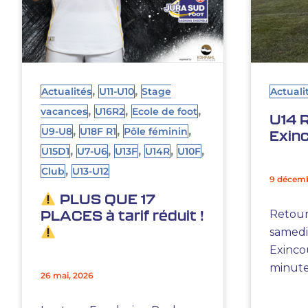
,
,
Actualités
U11-U10
Stage
Actuali
,
,
,
vacances
U16R2
Ecole de foot
U14 R
,
,
,
U9-U8
U18F R1
Pôle féminin
Exinc
,
,
,
,
,
U15D1
U7-U6
U13F
U14R
U10F
,
Club
U13-U12
9 décemb
PLUS QUE 17
PLACES à tarif réduit !
Retour
samedi
Exincou
minute,
26 mai, 2026