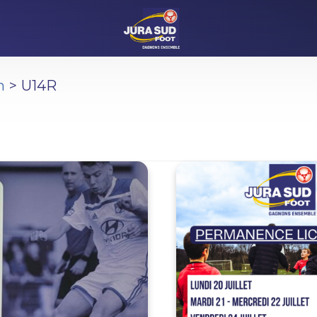
n
U14R