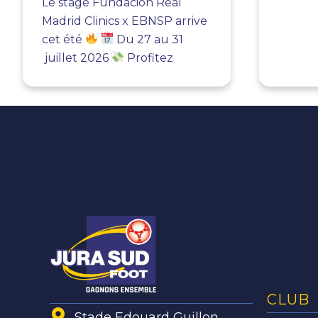
Le stage Fundacion Real
Madrid Clinics x EBNSP arrive
cet été
Du 27 au 31
juillet 2026
Profitez
CLUB
Stade Edouard Guillon