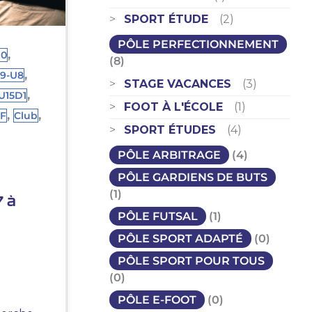
SPORT ÉTUDE
(2)
PÔLE PERFECTIONNEMENT
,
10
(8)
,
9-U8
STAGE VACANCES
(3)
,
U15D1
FOOT À L'ÉCOLE
(1)
,
,
0F
Club
SPORT ÉTUDES
(4)
PÔLE ARBITRAGE
(4)
PÔLE GARDIENS DE BUTS
(1)
7 à
PÔLE FUTSAL
(1)
PÔLE SPORT ADAPTÉ
(0)
PÔLE SPORT POUR TOUS
(0)
PÔLE E-FOOT
(0)