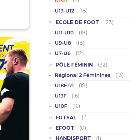
U14R
(7)
U13-U12
(18)
ECOLE DE FOOT
(23)
U11-U10
(18)
U9-U8
(18)
U7-U6
(12)
PÔLE FÉMININ
(32)
Régional 2 Féminines
(13)
U18F R1
(18)
U13F
(16)
U10F
(16)
FUTSAL
(1)
EFOOT
(0)
HANDISPORT
(1)