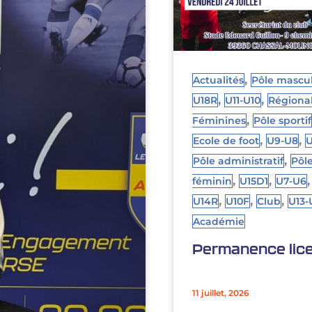
,
Actualités
Pôle mascu
,
,
U18R
U11-U10
Régional
,
Féminines
Pôle sportif
,
,
Ecole de foot
U9-U8
U
,
Pôle administratif
Pôl
,
,
féminin
U15D1
U7-U6
,
,
,
U14R
U10F
Club
U13-
Académie
Permanence lic
11 juillet, 2026