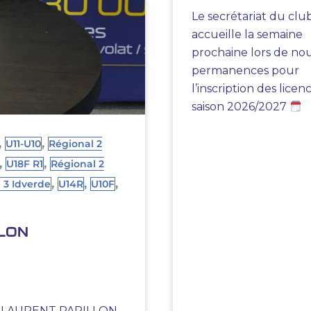
Le secrétariat du clu
accueille la semaine
prochaine lors de no
permanences pour
l’inscription des licen
saison 2026/2027
,
,
U11-U10
Régional 2
,
,
U18F R1
Régional 2
,
,
,
 3 Idverde
U14R
U10F
LON
 LAURENT PAPILLON