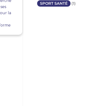
herche
SPORT SANTÉ
(1)
 ses
our la
 forme