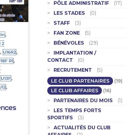
PÔLE ADMINISTRATIF
(17)
LES STADES
(0)
STAFF
(3)
FAN ZONE
(5)
,
lin
BÉNÉVOLES
(29)
 2
,
,
U16R2
IMPLANTATION /
,
CONTACT
(0)
18F R1
e
RECRUTEMENT
(5)
,
,
U13F
LE CLUB PARTENAIRES
(19)
,
U12
LE CLUB AFFAIRES
(16)
PARTENAIRES DU MOIS
(1)
ences
LES TEMPS FORTS
SPORTIFS
(3)
ACTUALITÉS DU CLUB
AFFAIRES
(2)