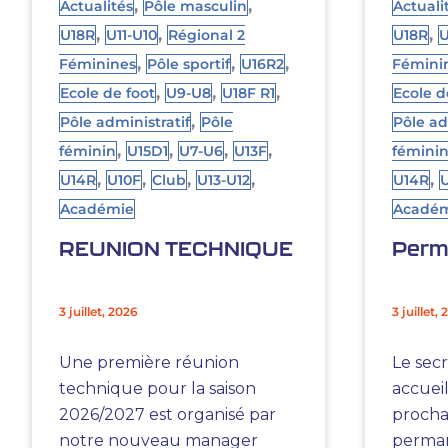
,
,
Actualités
Pôle masculin
Actuali
,
,
,
U18R
U11-U10
Régional 2
U18R
U
,
,
,
Féminines
Pôle sportif
U16R2
Fémini
,
,
,
Ecole de foot
U9-U8
U18F R1
Ecole d
,
Pôle administratif
Pôle
Pôle ad
,
,
,
,
féminin
U15D1
U7-U6
U13F
fémini
,
,
,
,
,
U14R
U10F
Club
U13-U12
U14R
Académie
Acadé
REUNION TECHNIQUE
Perm
3 juillet, 2026
3 juillet,
Une première réunion
Le sec
technique pour la saison
accueil
2026/2027 est organisé par
procha
notre nouveau manager
perma