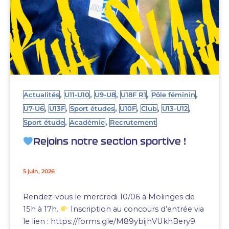
,
,
,
,
,
Actualités
U11-U10
U9-U8
U18F R1
Pôle féminin
,
,
,
,
,
,
U7-U6
U13F
Sport études
U10F
Club
U13-U12
,
,
Sport étude
Académie
Recrutement
Rejoins notre section sportive !
5 juin, 2026
Rendez-vous le mercredi 10/06 à Molinges de
15h à 17h.
Inscription au concours d’entrée via
le lien : https://forms.gle/M89ybijhVUkhBery9