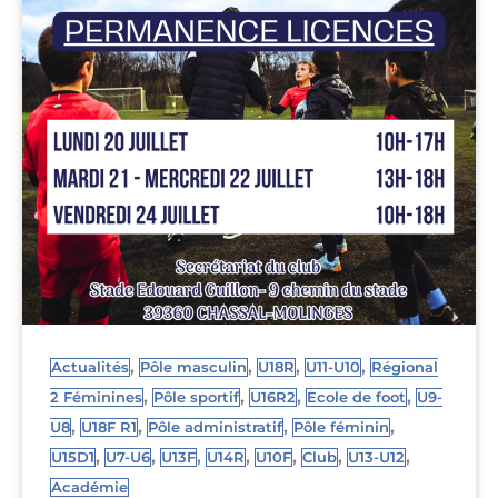
,
,
,
,
Actualités
Pôle masculin
U18R
U11-U10
Régional
,
,
,
,
2 Féminines
Pôle sportif
U16R2
Ecole de foot
U9-
,
,
,
,
U8
U18F R1
Pôle administratif
Pôle féminin
,
,
,
,
,
,
,
U15D1
U7-U6
U13F
U14R
U10F
Club
U13-U12
Académie