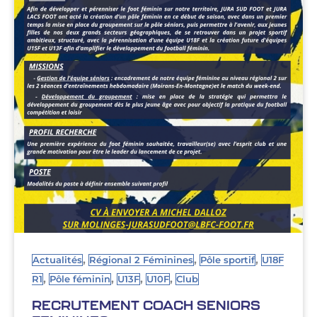
,
,
,
Actualités
Régional 2 Féminines
Pôle sportif
U18F
,
,
,
,
R1
Pôle féminin
U13F
U10F
Club
RECRUTEMENT COACH SENIORS