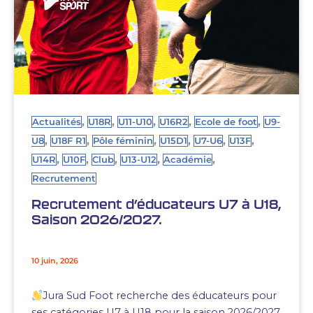
,
,
,
,
,
Actualités
U18R
U11-U10
U16R2
Ecole de foot
U9-
,
,
,
,
,
,
U8
U18F R1
Pôle féminin
U15D1
U7-U6
U13F
,
,
,
,
,
U14R
U10F
Club
U13-U12
Académie
Recrutement
Recrutement d’éducateurs U7 à U18,
Saison 2026/2027.
10 juin, 2026
Jura Sud Foot recherche des éducateurs pour
ses catégories U7 à U18 pour la saison 2026/2027.