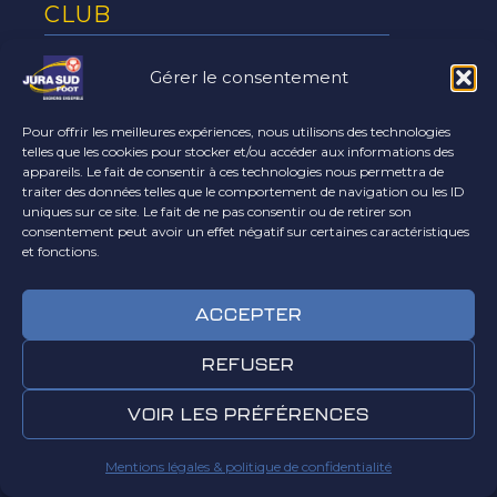
CLUB
HISTOIRE
Gérer le consentement
PÔLE SPORTIF
PÔLE ADMINISTRATIF
Pour offrir les meilleures expériences, nous utilisons des technologies
LES STADES
telles que les cookies pour stocker et/ou accéder aux informations des
ACTUALITÉS
appareils. Le fait de consentir à ces technologies nous permettra de
FAN ZONE
traiter des données telles que le comportement de navigation ou les ID
uniques sur ce site. Le fait de ne pas consentir ou de retirer son
BÉNÉVOLES
consentement peut avoir un effet négatif sur certaines caractéristiques
IMPLANTATION / CONTACT
et fonctions.
ACCEPTER
REFUSER
Le club
partenaires
VOIR LES PRÉFÉRENCES
Mentions légales & politique de confidentialité