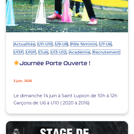
,
,
,
,
,
Actualités
U11-U10
U9-U8
Pôle féminin
U7-U6
,
,
,
,
,
U13F
U10F
Club
U13-U12
Académie
Recrutement
Journée Porte Ouverte !
3 juin, 2026
Le dimanche 14 juin à Saint Lupicin de 10h à 12h
Garçons de U6 à U10 ( 2020 à 2016)