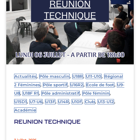
,
,
,
,
Actualités
Pôle masculin
U18R
U11-U10
Régional
,
,
,
,
2 Féminines
Pôle sportif
U16R2
Ecole de foot
U9-
,
,
,
,
U8
U18F R1
Pôle administratif
Pôle féminin
,
,
,
,
,
,
,
U15D1
U7-U6
U13F
U14R
U10F
Club
U13-U12
Académie
REUNION TECHNIQUE