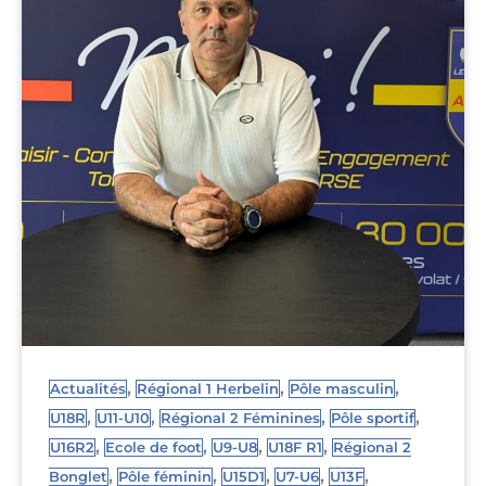
,
,
,
Actualités
Régional 1 Herbelin
Pôle masculin
,
,
,
,
U18R
U11-U10
Régional 2 Féminines
Pôle sportif
,
,
,
,
U16R2
Ecole de foot
U9-U8
U18F R1
Régional 2
,
,
,
,
,
Bonglet
Pôle féminin
U15D1
U7-U6
U13F