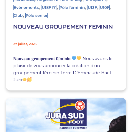
,
,
,
,
,
Evénements
U18F R1
Pôle féminin
U13F
U10F
,
Club
Pôle senior
NOUVEAU GROUPEMENT FEMININ
27 juillet, 2026
𝐍𝐨𝐮𝐯𝐞𝐚𝐮 𝐠𝐫𝐨𝐮𝐩𝐞𝐦𝐞𝐧𝐭 𝐟𝐞́𝐦𝐢𝐧𝐢𝐧
Nous avons le
plaisir de vous annoncer la création d’un
groupement féminin Terre D’Emeraude Haut
Jura
.