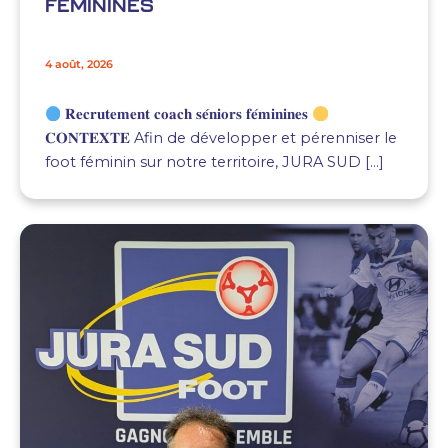
FEMININES
4 août, 2026
𝐑𝐞𝐜𝐫𝐮𝐭𝐞𝐦𝐞𝐧𝐭 𝐜𝐨𝐚𝐜𝐡 𝐬𝐞́𝐧𝐢𝐨𝐫𝐬 𝐟𝐞́𝐦𝐢𝐧𝐢𝐧𝐞𝐬
𝐂𝐎𝐍𝐓𝐄𝐗𝐓𝐄 Afin de développer et pérenniser le
foot féminin sur notre territoire, JURA SUD […]