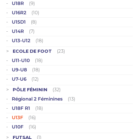
U18R
(9)
U16R2
(10)
U15D1
(8)
U14R
(7)
U13-U12
(18)
ECOLE DE FOOT
(23)
U11-U10
(18)
U9-U8
(18)
U7-U6
(12)
PÔLE FÉMININ
(32)
Régional 2 Féminines
(13)
U18F R1
(18)
U13F
(16)
U10F
(16)
FUTSAL
(1)