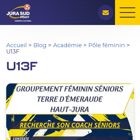
Rechercher
Aller
au
contenu
Accueil
Blog
Académie
Pôle féminin
U13F
U13F