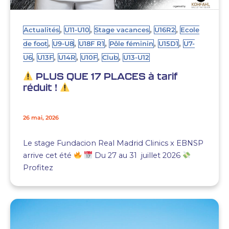
,
,
,
,
Actualités
U11-U10
Stage vacances
U16R2
Ecole
,
,
,
,
,
de foot
U9-U8
U18F R1
Pôle féminin
U15D1
U7-
,
,
,
,
,
U6
U13F
U14R
U10F
Club
U13-U12
PLUS QUE 17 PLACES à tarif
réduit !
26 mai, 2026
Le stage Fundacion Real Madrid Clinics x EBNSP
arrive cet été
Du 27 au 31 juillet 2026
Profitez