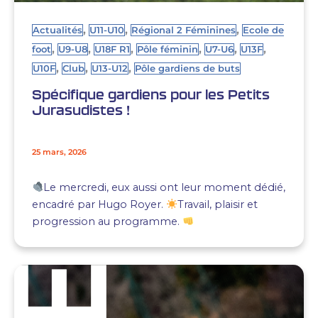
,
,
,
Actualités
U11-U10
Régional 2 Féminines
Ecole de
,
,
,
,
,
,
foot
U9-U8
U18F R1
Pôle féminin
U7-U6
U13F
,
,
,
U10F
Club
U13-U12
Pôle gardiens de buts
Spécifique gardiens pour les Petits
Jurasudistes !
25 mars, 2026
Le mercredi, eux aussi ont leur moment dédié,
encadré par Hugo Royer.
Travail, plaisir et
progression au programme.