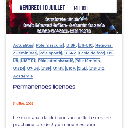
,
,
,
,
Actualités
Pôle masculin
U18R
U11-U10
Régional
,
,
,
,
2 Féminines
Pôle sportif
U16R2
Ecole de foot
U9-
,
,
,
,
U8
U18F R1
Pôle administratif
Pôle féminin
,
,
,
,
,
,
,
U15D1
U7-U6
U13F
U14R
U10F
Club
U13-U12
Académie
Permanences licences
3 juillet, 2026
Le secrétariat du club vous accueille la semaine
prochaine lors de 3 permanences pour