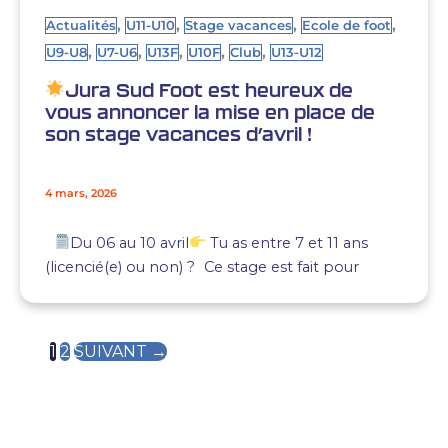
,
,
,
,
Actualités
U11-U10
Stage vacances
Ecole de foot
,
,
,
,
,
U9-U8
U7-U6
U13F
U10F
Club
U13-U12
Jura Sud Foot est heureux de
vous annoncer la mise en place de
son stage vacances d’avril !
4 mars, 2026
Du 06 au 10 avril
Tu as entre 7 et 11 ans
(licencié(e) ou non) ? Ce stage est fait pour
1
2
SUIVANT
→