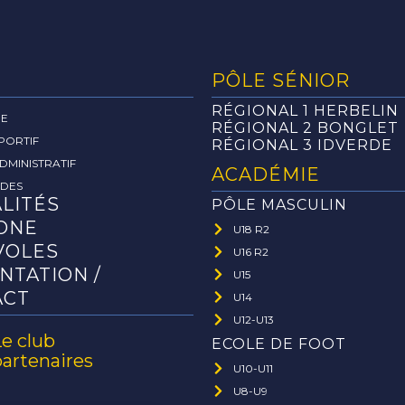
PÔLE SÉNIOR
RÉGIONAL 1 HERBELIN
RE
RÉGIONAL 2 BONGLET
PORTIF
RÉGIONAL 3 IDVERDE
DMINISTRATIF
ACADÉMIE
ADES
LITÉS
PÔLE MASCULIN
ONE
U18 R2
VOLES
U16 R2
NTATION /
U15
ACT
U14
U12-U13
Le club
ECOLE DE FOOT
partenaires
U10-U11
U8-U9