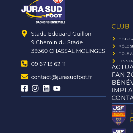
CLUB
Stade Edouard Guillon
HISTOI
9 Chemin du Stade
PÔLE S
39360 CHASSAL MOLINGES
PÔLE A
LES ST
09 67 13 62 11
ACTUA
FAN Z
contact@jurasudfoot.fr
BÉNÉ
IMPLA
CONT