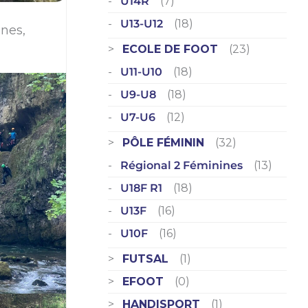
U14R
(7)
U13-U12
(18)
nes,
ECOLE DE FOOT
(23)
U11-U10
(18)
U9-U8
(18)
U7-U6
(12)
PÔLE FÉMININ
(32)
Régional 2 Féminines
(13)
U18F R1
(18)
U13F
(16)
U10F
(16)
FUTSAL
(1)
EFOOT
(0)
HANDISPORT
(1)