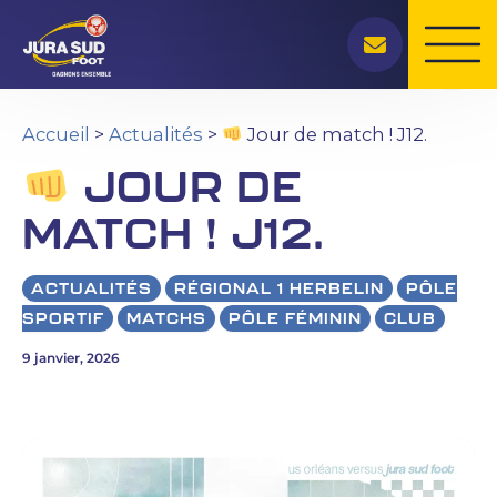
Rechercher
Aller
au
contenu
Accueil
>
Actualités
>
Jour de match ! J12.
JOUR DE
MATCH ! J12.
ACTUALITÉS
RÉGIONAL 1 HERBELIN
PÔLE
SPORTIF
MATCHS
PÔLE FÉMININ
CLUB
9 janvier, 2026