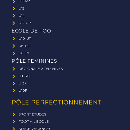
U16 R2
U15
U14
U12-U13
ECOLE DE FOOT
U10-U11
U8-U9
U6-U7
PÔLE FEMININES
RÉGIONALE 2 FÉMININES
U18 R1F
U13F
U10F
PÔLE PERFECTIONNEMENT
SPORT ÉTUDES
FOOT À L'ÉCOLE
STAGE VACANCES