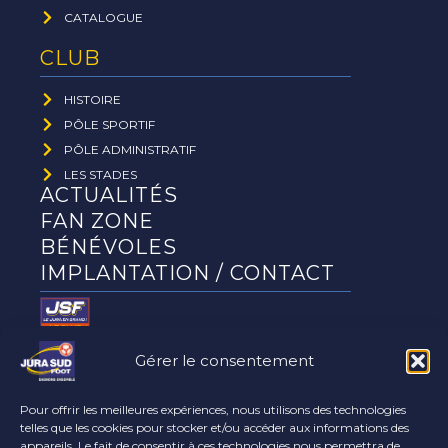
CATALOGUE
CLUB
HISTOIRE
PÔLE SPORTIF
PÔLE ADMINISTRATIF
LES STADES
ACTUALITÉS
FAN ZONE
BÉNÉVOLES
IMPLANTATION / CONTACT
Gérer le consentement
Le club
partenaires
Pour offrir les meilleures expériences, nous utilisons des technologies
telles que les cookies pour stocker et/ou accéder aux informations des
appareils. Le fait de consentir à ces technologies nous permettra de