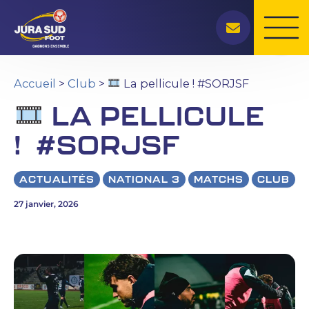
Rechercher
Aller
au
contenu
Accueil
>
Club
>
La pellicule ! #SORJSF
LA PELLICULE
! #SORJSF
ACTUALITÉS
NATIONAL 3
MATCHS
CLUB
27 janvier, 2026