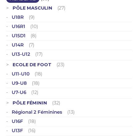
PÔLE MASCULIN
(27)
U18R
(9)
U16R1
(10)
U15D1
(8)
U14R
(7)
U13-U12
(17)
ECOLE DE FOOT
(23)
U11-U10
(18)
U9-U8
(18)
U7-U6
(12)
PÔLE FÉMININ
(32)
Régional 2 Féminines
(13)
U16F
(18)
U13F
(16)