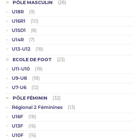
PÔLE MASCULIN
(28)
U18R
(9)
U16R1
(10)
U15D1
(8)
U14R
(7)
U13-U12
(18)
ECOLE DE FOOT
(23)
U11-U10
(18)
U9-U8
(18)
U7-U6
(12)
PÔLE FÉMININ
(32)
Régional 2 Féminines
(13)
U16F
(18)
U13F
(16)
U10F
(16)