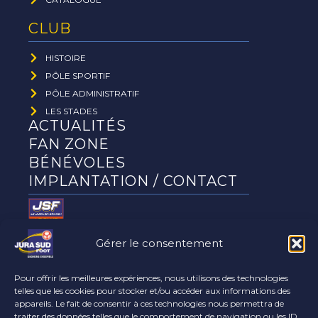
CLUB
HISTOIRE
PÔLE SPORTIF
PÔLE ADMINISTRATIF
LES STADES
ACTUALITÉS
FAN ZONE
BÉNÉVOLES
IMPLANTATION / CONTACT
Gérer le consentement
Le club
partenaires
Pour offrir les meilleures expériences, nous utilisons des technologies
telles que les cookies pour stocker et/ou accéder aux informations des
appareils. Le fait de consentir à ces technologies nous permettra de
traiter des données telles que le comportement de navigation ou les ID