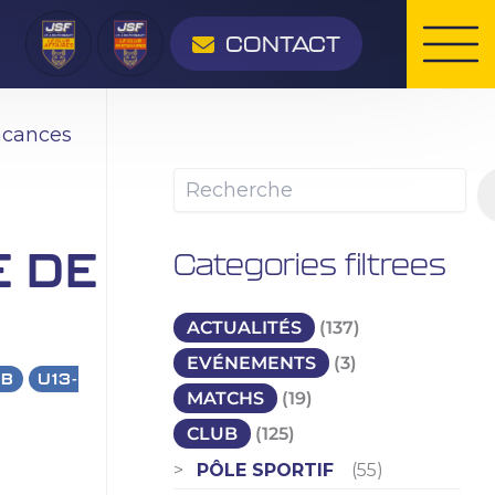
Rechercher
CONTACT
acances
E
E DE
Categories filtrees
ACTUALITÉS
(137)
EVÉNEMENTS
(3)
UB
U13-
MATCHS
(19)
CLUB
(125)
PÔLE SPORTIF
(55)