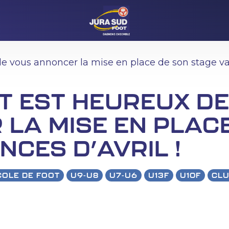
de vous annoncer la mise en place de son stage v
T EST HEUREUX D
LA MISE EN PLAC
NCES D’AVRIL !
COLE DE FOOT
U9-U8
U7-U6
U13F
U10F
CL