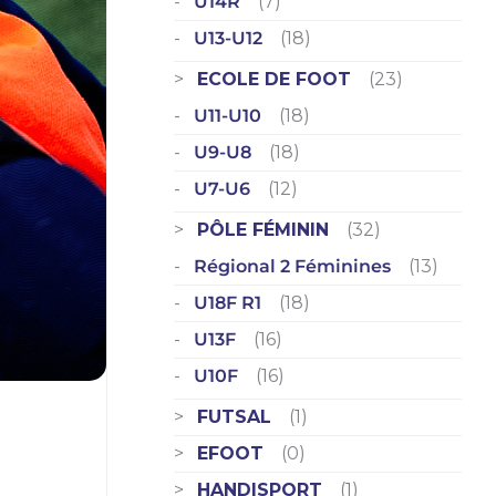
U14R
(7)
U13-U12
(18)
ECOLE DE FOOT
(23)
U11-U10
(18)
U9-U8
(18)
U7-U6
(12)
PÔLE FÉMININ
(32)
Régional 2 Féminines
(13)
U18F R1
(18)
U13F
(16)
U10F
(16)
FUTSAL
(1)
EFOOT
(0)
HANDISPORT
(1)