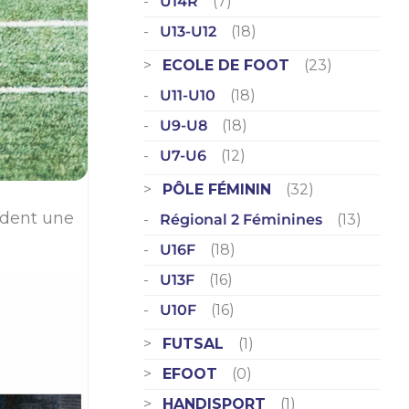
U14R
(7)
U13-U12
(18)
ECOLE DE FOOT
(23)
U11-U10
(18)
U9-U8
(18)
U7-U6
(12)
PÔLE FÉMININ
(32)
ident une
Régional 2 Féminines
(13)
U16F
(18)
U13F
(16)
U10F
(16)
FUTSAL
(1)
EFOOT
(0)
HANDISPORT
(1)