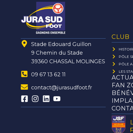
CLUB
Stade Edouard Guillon
HISTOI
9 Chemin du Stade
PÔLE S
39360 CHASSAL MOLINGES
PÔLE A
LES ST
09 67 13 62 11
ACTUA
FAN Z
contact@jurasudfoot.fr
BÉNÉ
IMPLA
CONT