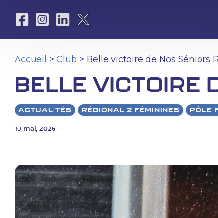
Aller
au
contenu
Accueil
>
Club
> Belle victoire de Nos Séniors 
BELLE VICTOIRE 
ACTUALITÉS
RÉGIONAL 2 FÉMININES
PÔLE 
10 mai, 2026