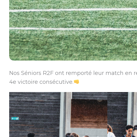
Nos Séniors R2F ont remporté leur match en re
4e victoire consécutive.