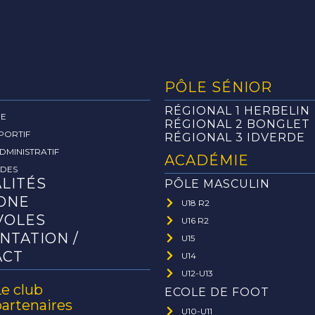
PÔLE SÉNIOR
RÉGIONAL 1 HERBELIN
RE
RÉGIONAL 2 BONGLET
PORTIF
RÉGIONAL 3 IDVERDE
DMINISTRATIF
ACADÉMIE
ADES
LITÉS
PÔLE MASCULIN
ONE
U18 R2
VOLES
U16 R2
NTATION /
U15
ACT
U14
U12-U13
Le club
ECOLE DE FOOT
partenaires
U10-U11