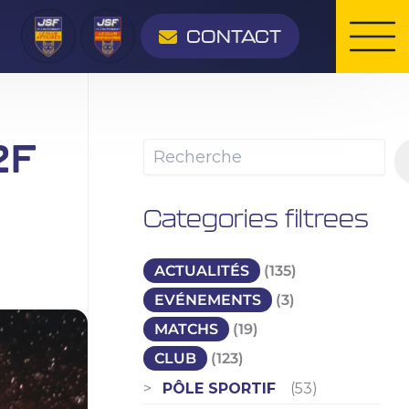
Rechercher
CONTACT
2F
Categories filtrees
ACTUALITÉS
(135)
EVÉNEMENTS
(3)
MATCHS
(19)
CLUB
(123)
PÔLE SPORTIF
(53)