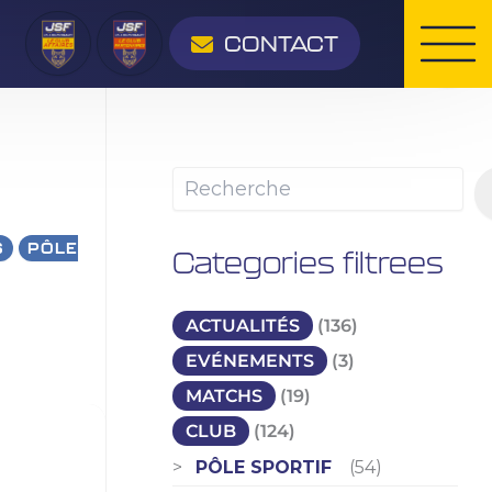
Rechercher
CONTACT
S
PÔLE
Categories filtrees
ACTUALITÉS
(136)
EVÉNEMENTS
(3)
MATCHS
(19)
CLUB
(124)
PÔLE SPORTIF
(54)