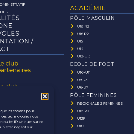
DMINISTRATIF
ACADÉMIE
ADES
LITÉS
PÔLE MASCULIN
ONE
U18 R2
VOLES
U16 R2
NTATION /
U15
ACT
U14
U12-U13
Le club
ECOLE DE FOOT
partenaires
U10-U11
U8-U9
Le club
U6-U7
ffaires
PÔLE FEMININES
RÉGIONALE 2 FÉMININES
U18 R1F
s que les cookies pour
à ces technologies nous
U13F
n ou les ID uniques sur ce
U10F
un effet négatif sur