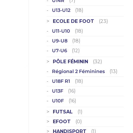
U14R
(7)
U13-U12
(18)
ECOLE DE FOOT
(23)
U11-U10
(18)
U9-U8
(18)
U7-U6
(12)
PÔLE FÉMININ
(32)
Régional 2 Féminines
(13)
U18F R1
(18)
U13F
(16)
U10F
(16)
FUTSAL
(1)
EFOOT
(0)
HANDISPORT
(1)