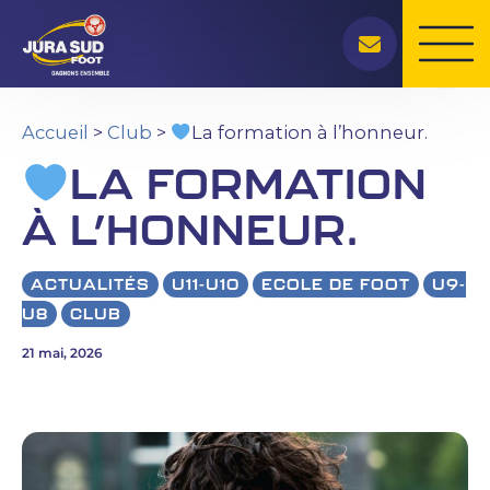
Rechercher
Aller
au
contenu
Accueil
>
Club
>
La formation à l’honneur.
LA FORMATION
À L’HONNEUR.
ACTUALITÉS
U11-U10
ECOLE DE FOOT
U9-
U8
CLUB
21 mai, 2026