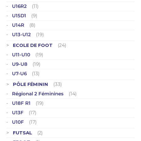
U16R2
(11)
U15D1
(9)
U14R
(8)
U13-U12
(19)
ECOLE DE FOOT
(24)
U11-U10
(19)
U9-U8
(19)
U7-U6
(13)
PÔLE FÉMININ
(33)
Régional 2 Féminines
(14)
U18F R1
(19)
U13F
(17)
U10F
(17)
FUTSAL
(2)