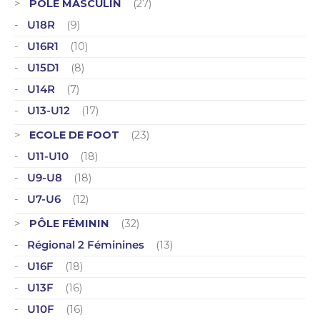
PÔLE MASCULIN
(27)
U18R
(9)
U16R1
(10)
U15D1
(8)
U14R
(7)
U13-U12
(17)
ECOLE DE FOOT
(23)
U11-U10
(18)
U9-U8
(18)
U7-U6
(12)
PÔLE FÉMININ
(32)
Régional 2 Féminines
(13)
U16F
(18)
U13F
(16)
U10F
(16)