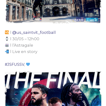
l
@us_saintvit_football
l 30/05 – 12h00
l l’Astragale
l Live en story
#JSFUSSV
,