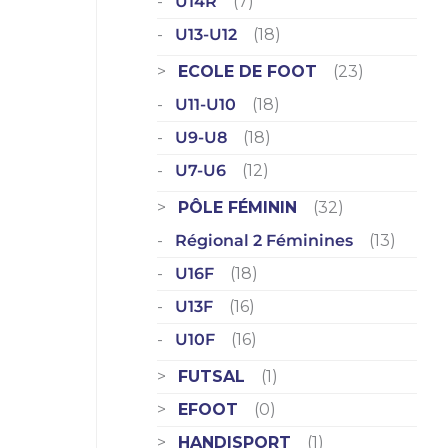
U14R
(7)
U13-U12
(18)
ECOLE DE FOOT
(23)
U11-U10
(18)
U9-U8
(18)
U7-U6
(12)
PÔLE FÉMININ
(32)
Régional 2 Féminines
(13)
U16F
(18)
U13F
(16)
U10F
(16)
FUTSAL
(1)
EFOOT
(0)
HANDISPORT
(1)