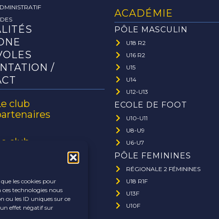
DMINISTRATIF
ACADÉMIE
ADES
LITÉS
PÔLE MASCULIN
ONE
U18 R2
VOLES
U16 R2
NTATION /
U15
ACT
U14
U12-U13
Le club
ECOLE DE FOOT
partenaires
U10-U11
U8-U9
Le club
U6-U7
ffaires
PÔLE FEMININES
RÉGIONALE 2 FÉMININES
U18 R1F
s que les cookies pour
à ces technologies nous
U13F
n ou les ID uniques sur ce
U10F
un effet négatif sur